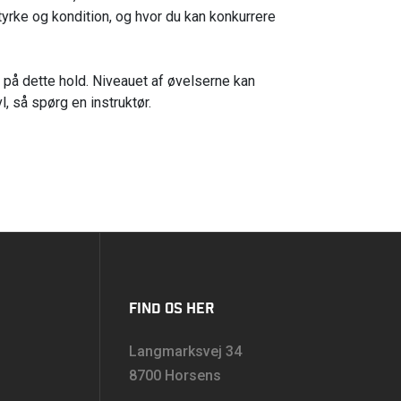
tyrke og kondition, og hvor du kan konkurrere
på dette hold. Niveauet af øvelserne kan
l, så spørg en instruktør.
FIND OS HER
Langmarksvej 34
8700 Horsens