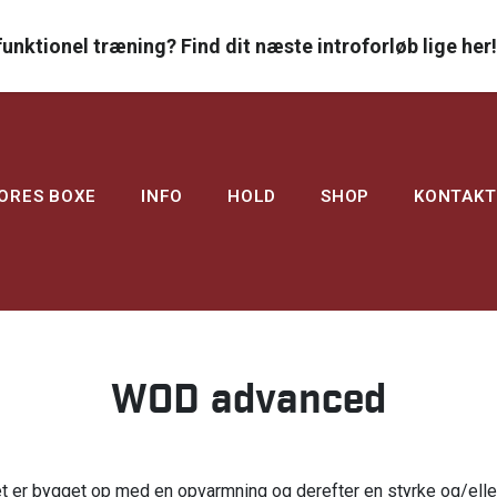
funktionel træning? Find dit næste introforløb lige her!

ORES BOXE
INFO
HOLD
SHOP
KONTAKT
WOD advanced
oldet er bygget op med en opvarmning og derefter en styrke og/el