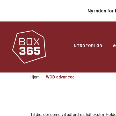
Ny inden for 
INTROFORLØB
V
Hjem
WOD advanced
WOD advanced
Til dig, der gerne vil udfordres lidt ekstra. H