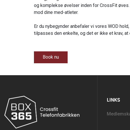
og komplekse øvelser inden for CrossFit øves. T
mod dine med-atleter.
Er du nybegynder anbefaler vi vores WOD hold, 
tilpasses den enkelte, og det er ikke et krav, at 
Book nu
LINKS
Medlemsk